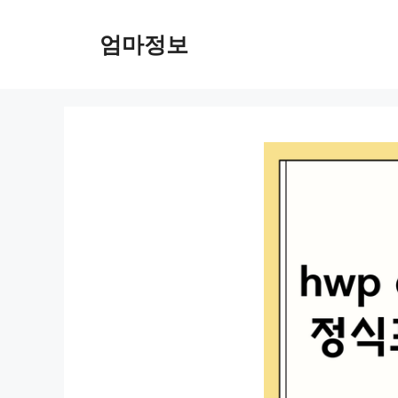
컨
텐
엄마정보
츠
로
건
너
뛰
기