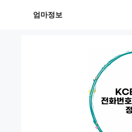
컨
텐
엄마정보
츠
로
건
너
뛰
기