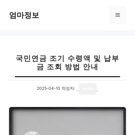
컨
텐
엄마정보
메
츠
로
뉴
건
너
뛰
기
국민연금 조기 수령액 및 납부
금 조회 방법 안내
2025-04-10
작성자:
media