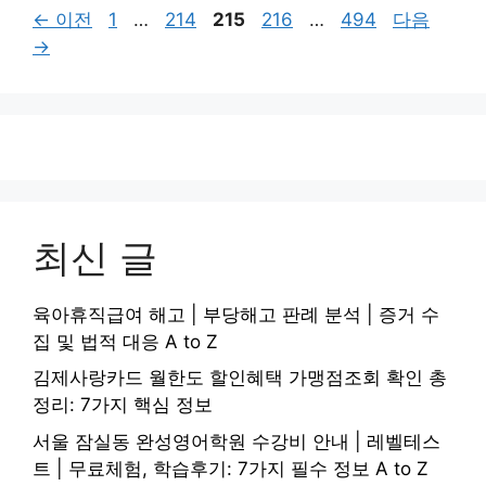
페
페
페
페
페
←
이전
1
…
214
215
216
…
494
다음
이
이
이
이
이
→
지
지
지
지
지
최신 글
육아휴직급여 해고 | 부당해고 판례 분석 | 증거 수
집 및 법적 대응 A to Z
김제사랑카드 월한도 할인혜택 가맹점조회 확인 총
정리: 7가지 핵심 정보
서울 잠실동 완성영어학원 수강비 안내 | 레벨테스
트 | 무료체험, 학습후기: 7가지 필수 정보 A to Z