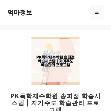
컨
텐
엄마정보
메
츠
로
뉴
건
너
뛰
기
PK독학재수학원 송파점 학습시
스템 | 자기주도 학습관리 프로
그램