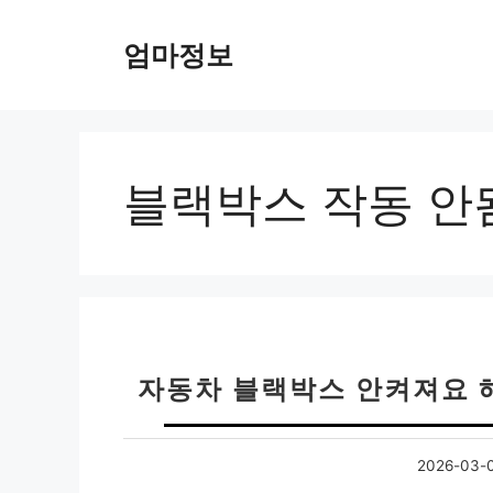
컨
텐
엄마정보
츠
로
건
너
뛰
블랙박스 작동 안
기
자동차 블랙박스 안켜져요 해
2026-03-