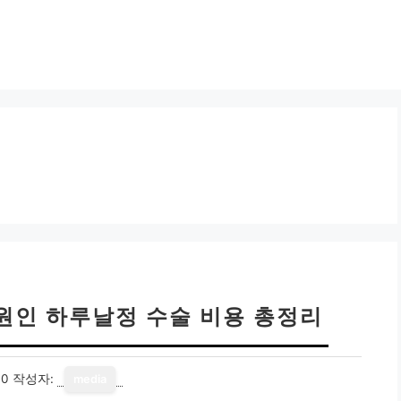
원인 하루날정 수술 비용 총정리
10
작성자:
media