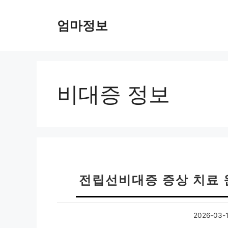
컨
텐
엄마정보
츠
로
건
너
뛰
비대증 정보
기
전립선비대증 증상 치료 
2026-03-