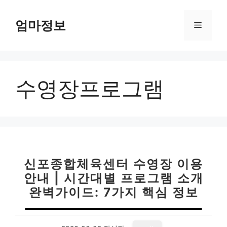
컨
텐
엄마정보
메
츠
로
뉴
건
너
수영장프로그램
뛰
기
신포종합체육센터 수영장 이용
안내 | 시간대별 프로그램 소개
완벽가이드: 7가지 핵심 정보