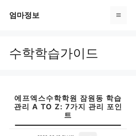
컨
텐
엄마정보
메
츠
로
뉴
건
너
수학학습가이드
뛰
기
에프엑스수학학원 잠원동 학습
관리 A TO Z: 7가지 관리 포인
트