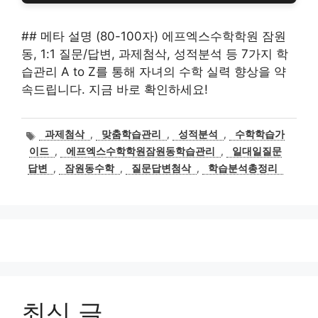
## 메타 설명 (80-100자) 에프엑스수학학원 잠원
동, 1:1 질문/답변, 과제첨삭, 성적분석 등 7가지 학
습관리 A to Z를 통해 자녀의 수학 실력 향상을 약
속드립니다. 지금 바로 확인하세요!
태
과제첨삭
,
맞춤학습관리
,
성적분석
,
수학학습가
그
이드
,
에프엑스수학학원잠원동학습관리
,
일대일질문
답변
,
잠원동수학
,
질문답변첨삭
,
학습분석총정리
최신 글