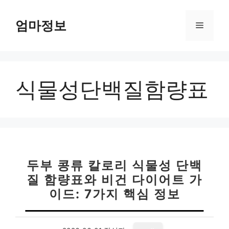
컨
텐
엄마정보
메
츠
로
뉴
건
너
식물성단백질함량표
뛰
기
두부 콩류 칼로리 식물성 단백
질 함량표와 비건 다이어트 가
이드: 7가지 핵심 정보