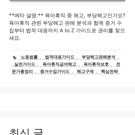
**메타 설명:** 육아휴직 중 해고, 부당해고인가요?
육아휴직 관련 부당해고 판례 분석과 함께 증거 수
집부터 법적 대응까지 A to Z 가이드로 권리를 찾으
세요.
태
노동법률
,
법적대응가이드
,
부당해고판례분석
,
그
실전가이드
,
육아휴직급여해고
,
육아휴직보호
,
전
문가총정리
,
증거수집가이드
,
해고구제
,
핵심전략
최신 글