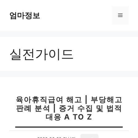
컨
텐
엄마정보
메
츠
로
뉴
건
너
실전가이드
뛰
기
육아휴직급여 해고 | 부당해고
판례 분석 | 증거 수집 및 법적
대응 A TO Z