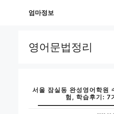
컨
텐
엄마정보
츠
로
건
너
뛰
영어문법정리
기
서울 잠실동 완성영어학원 수
험, 학습후기: 7