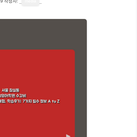
19
작성자:
media