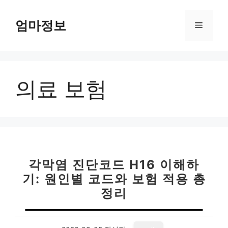
컨
텐
엄마정보
메
츠
로
뉴
건
너
의료 보험
뛰
기
각막염 진단코드 H16 이해하
기: 원인별 코드와 보험 적용 총
정리