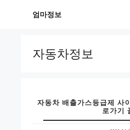
컨
텐
엄마정보
츠
로
건
너
뛰
자동차정보
기
자동차 배출가스등급제 사이
로가기 