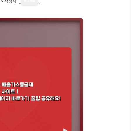
25
작성자:
media