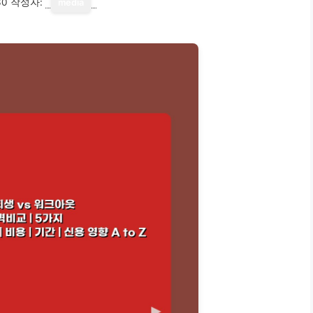
30
작성자:
media