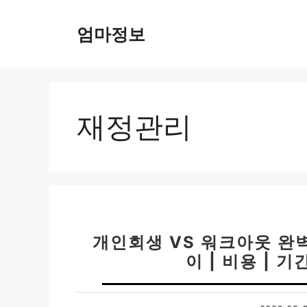
컨
텐
엄마정보
츠
로
건
너
뛰
재정관리
기
개인회생 VS 워크아웃 완벽
이 | 비용 | 기