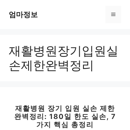
컨
텐
엄마정보
메
츠
로
뉴
건
너
재활병원장기입원실
뛰
기
손제한완벽정리
재활병원 장기 입원 실손 제한
완벽정리: 180일 한도 실손, 7
가지 핵심 총정리