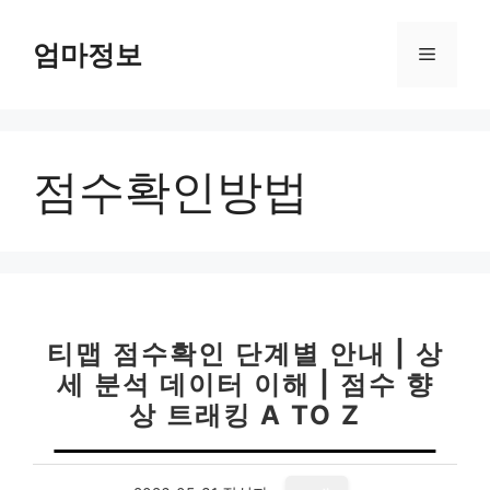
컨
텐
엄마정보
메
츠
로
뉴
건
너
점수확인방법
뛰
기
티맵 점수확인 단계별 안내 | 상
세 분석 데이터 이해 | 점수 향
상 트래킹 A TO Z