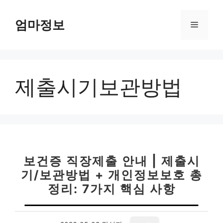
컨
텐
엄마정보
메
츠
로
뉴
건
너
제출시기보관방법
뛰
기
보건증 직장제출 안내 | 제출시
기/보관방법 + 개인정보보호 총
정리: 7가지 핵심 사항