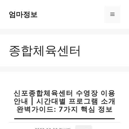
컨
텐
엄마정보
메
츠
로
뉴
건
너
종합체육센터
뛰
기
신포종합체육센터 수영장 이용
안내 | 시간대별 프로그램 소개
완벽가이드: 7가지 핵심 정보