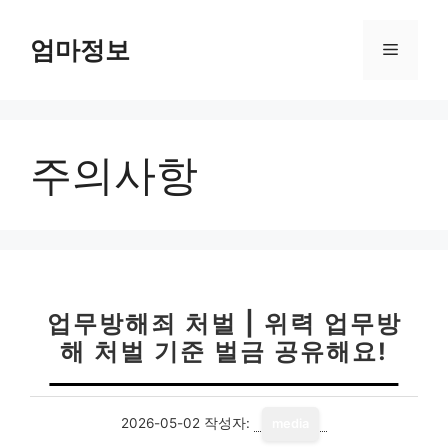
컨
텐
엄마정보
메
츠
로
뉴
건
너
주의사항
뛰
기
업무방해죄 처벌 | 위력 업무방
해 처벌 기준 벌금 공유해요!
2026-05-02
작성자:
media