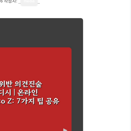
16
작성자:
media