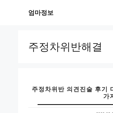
컨
텐
엄마정보
츠
로
건
너
뛰
주정차위반해결
기
주정차위반 의견진술 후기 디시
가