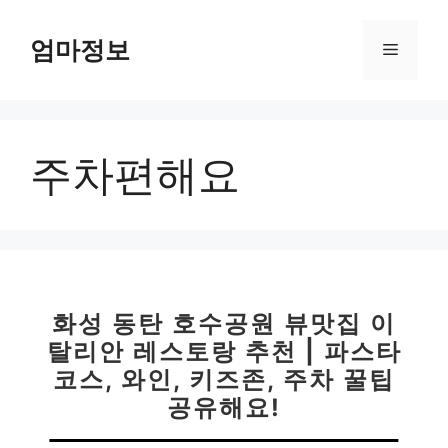
컨
텐
엄마정보
메
츠
로
뉴
건
너
주차편해요
뛰
기
화성 동탄 호수공원 뷰맛집 이
탈리안 레스토랑 추천 | 파스타
코스, 와인, 키즈존, 주차 꿀팁
공유해요!