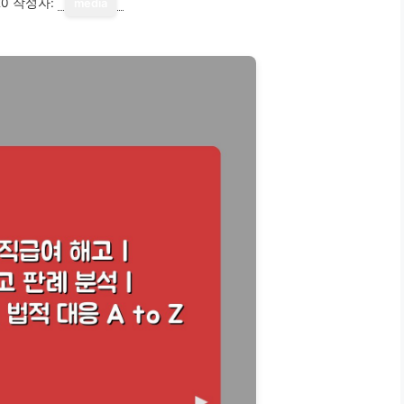
20
작성자:
media