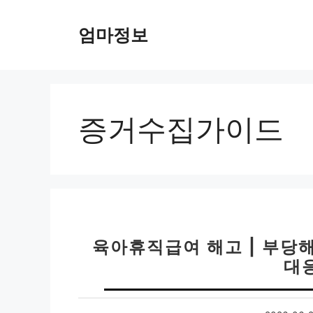
컨
텐
엄마정보
츠
로
건
너
뛰
증거수집가이드
기
육아휴직급여 해고 | 부당해
대응