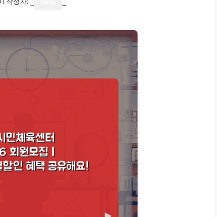
01
작성자:
media