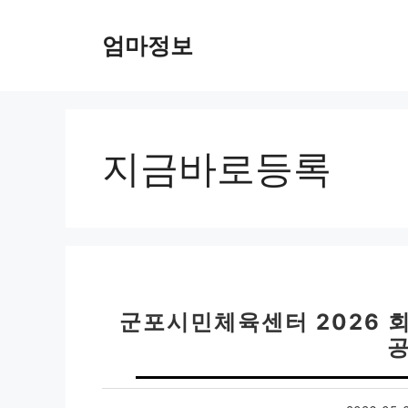
컨
텐
엄마정보
츠
로
건
너
뛰
지금바로등록
기
군포시민체육센터 2026 
공