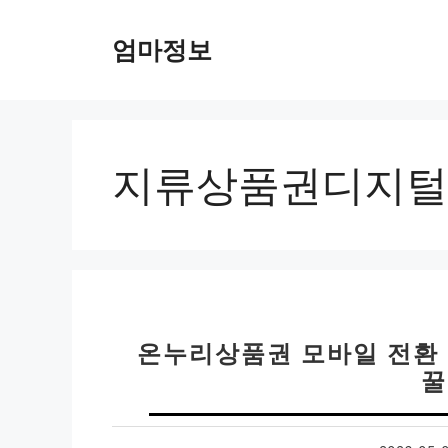
컨
텐
엄마정보
츠
로
건
너
뛰
지류상품권디지털
기
온누리상품권 모바일 전환 
꿀