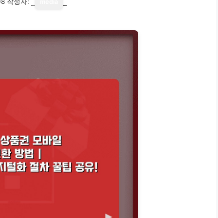
08
작성자:
media