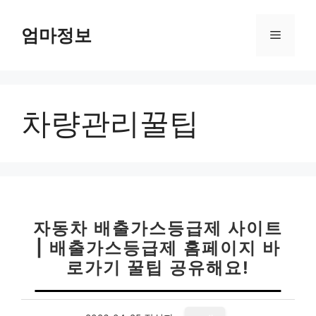
컨
텐
엄마정보
메
츠
로
뉴
건
너
차량관리꿀팁
뛰
기
자동차 배출가스등급제 사이트
| 배출가스등급제 홈페이지 바
로가기 꿀팁 공유해요!