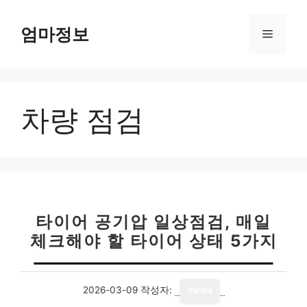
컨
텐
엄마정보
메
츠
로
뉴
건
너
차량 점검
뛰
기
타이어 공기압 일상점검, 매일
체크해야 할 타이어 상태 5가지
2026-03-09
작성자:
media