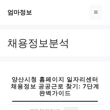
컨
텐
엄마정보
메
츠
로
뉴
건
너
채용정보분석
뛰
기
양산시청 홈페이지 일자리센터
채용정보 공공근로 찾기: 7단계
완벽가이드