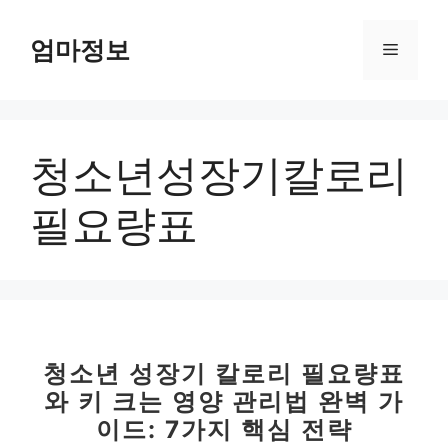
컨
텐
엄마정보
메
츠
로
뉴
건
너
청소년성장기칼로리
뛰
기
필요량표
청소년 성장기 칼로리 필요량표
와 키 크는 영양 관리법 완벽 가
이드: 7가지 핵심 전략