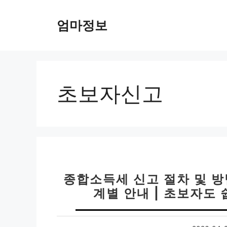
컨
텐
엄마정보
츠
로
건
너
뛰
초보자신고
기
종합소득세 신고 절차 및 방
계별 안내 | 초보자도