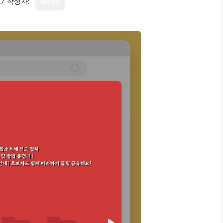
27
작성자:
media