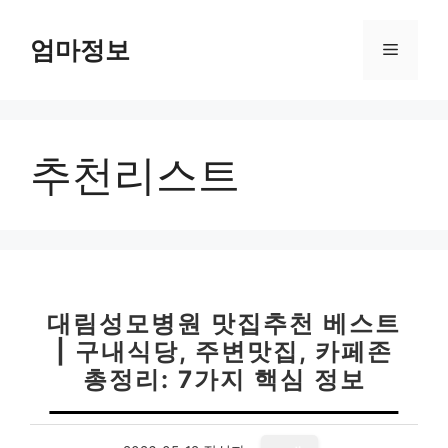
컨
텐
엄마정보
메
츠
로
뉴
건
너
추천리스트
뛰
기
대림성모병원 맛집추천 베스트
| 구내식당, 주변맛집, 카페존
총정리: 7가지 핵심 정보