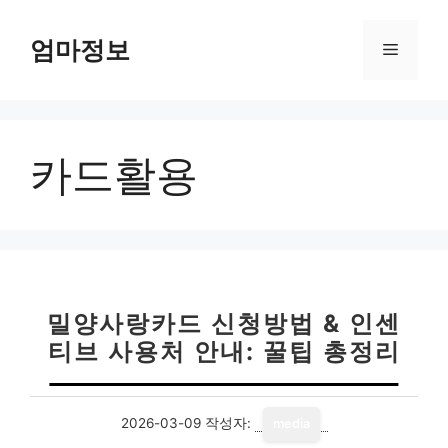
컨
텐
엄마정보
메
츠
로
뉴
건
너
카드활용
뛰
기
밀양사랑카드 신청방법 & 인센
티브 사용처 안내: 꿀팁 총정리
2026-03-09
작성자:
media