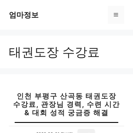
컨
텐
엄마정보
메
츠
로
뉴
건
너
태권도장 수강료
뛰
기
인천 부평구 산곡동 태권도장
수강료, 관장님 경력, 수련 시간
& 대회 성적 궁금증 해결