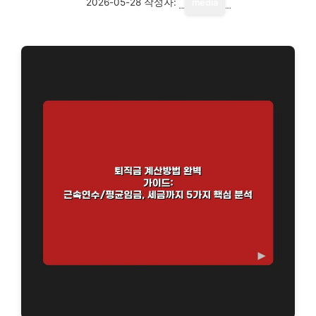
2026-05-28
작성자:
media