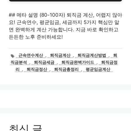
## 메타 설명 (80-100자) 퇴직금 계산, 어렵지 않아
요! 근속연수, 평균임금, 세금까지 5가지 핵심만 알
면 완벽하게 계산 가능합니다. 지금 바로 확인하고
든든한 노후 준비하세요!
태
근속연수계산
,
퇴직금계산
,
퇴직금계산방법
,
퇴
그
직금분석
,
퇴직금세금
,
퇴직금완벽가이드
,
퇴직금정
리
,
퇴직금정산
,
퇴직금총정리
,
평균임금계산
최신 글