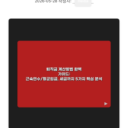
2026-05-28
작성자:
media