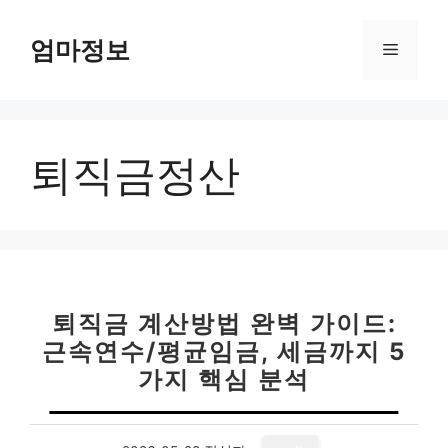
컨
텐
엄마정보
메
츠
로
뉴
건
너
퇴직금정산
뛰
기
퇴직금 계산방법 완벽 가이드:
근속연수/평균임금, 세금까지 5
가지 핵심 분석