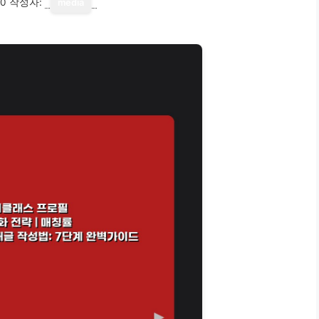
10
작성자:
media