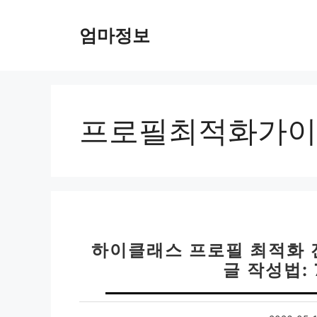
컨
텐
엄마정보
츠
로
건
너
뛰
프로필최적화가이
기
하이클래스 프로필 최적화 전
글 작성법: