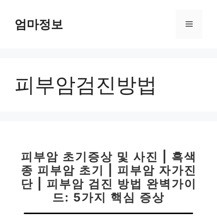
컨
텐
엄마정보
메
츠
로
뉴
건
너
피부암검진방법
뛰
기
피부암 초기증상 및 사진 | 흑색
종 피부암 초기 | 피부암 자가진
단 | 피부암 검진 방법 완벽가이
드: 5가지 핵심 증상