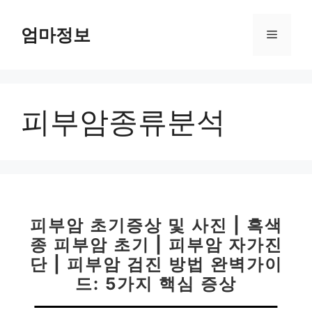
컨
텐
엄마정보
메
츠
로
뉴
건
너
피부암종류분석
뛰
기
피부암 초기증상 및 사진 | 흑색
종 피부암 초기 | 피부암 자가진
단 | 피부암 검진 방법 완벽가이
드: 5가지 핵심 증상