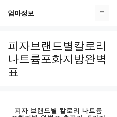
컨
텐
엄마정보
메
츠
로
뉴
건
너
피자브랜드별칼로리
뛰
기
나트륨포화지방완벽
표
피자 브랜드별 칼로리 나트륨