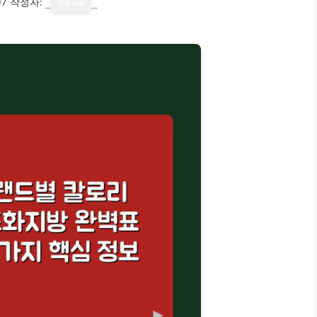
07
작성자:
media