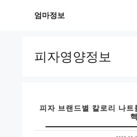
컨
텐
엄마정보
츠
로
건
너
뛰
피자영양정보
기
피자 브랜드별 칼로리 나트