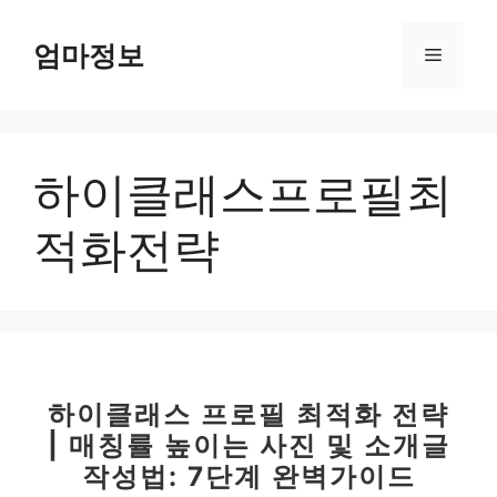
컨
텐
엄마정보
메
츠
로
뉴
건
너
하이클래스프로필최
뛰
기
적화전략
하이클래스 프로필 최적화 전략
| 매칭률 높이는 사진 및 소개글
작성법: 7단계 완벽가이드