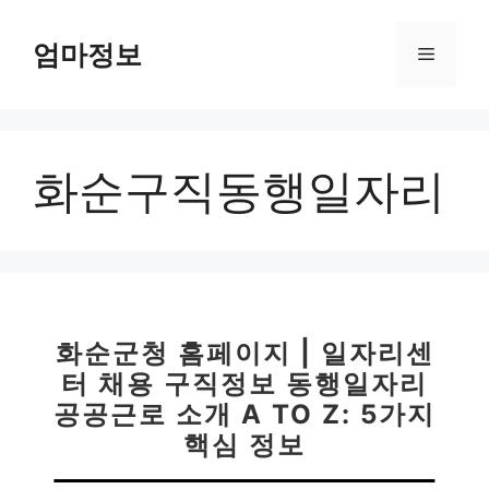
컨
텐
엄마정보
메
츠
로
뉴
건
너
화순구직동행일자리
뛰
기
화순군청 홈페이지 | 일자리센
터 채용 구직정보 동행일자리
공공근로 소개 A TO Z: 5가지
핵심 정보