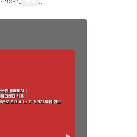
17
작성자:
media