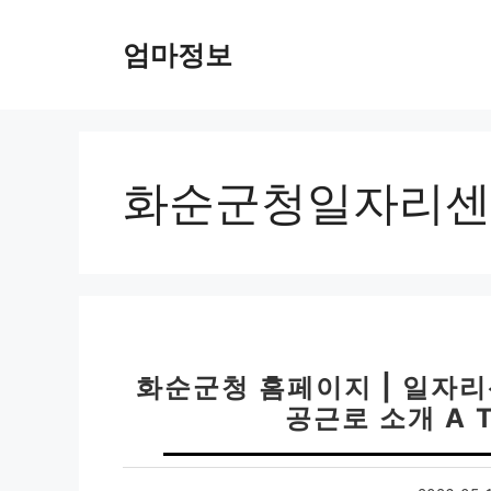
컨
텐
엄마정보
츠
로
건
너
뛰
화순군청일자리센
기
화순군청 홈페이지 | 일자
공근로 소개 A T