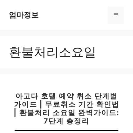
컨
텐
엄마정보
메
츠
로
뉴
건
너
환불처리소요일
뛰
기
아고다 호텔 예약 취소 단계별
가이드 | 무료취소 기간 확인법
| 환불처리 소요일 완벽가이드:
7단계 총정리