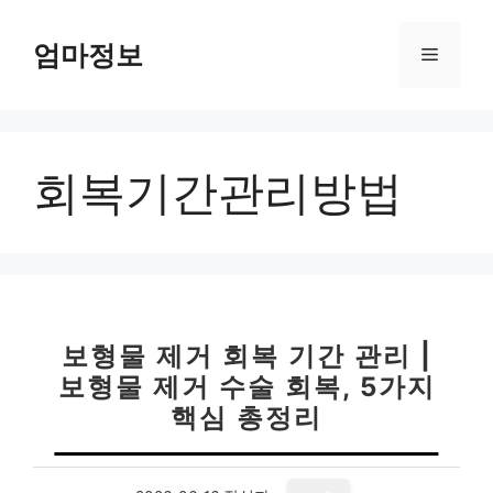
컨
텐
엄마정보
메
츠
로
뉴
건
너
회복기간관리방법
뛰
기
보형물 제거 회복 기간 관리 |
보형물 제거 수술 회복, 5가지
핵심 총정리