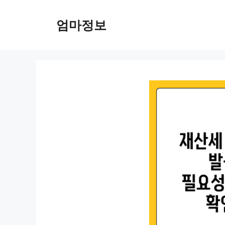
컨
텐
엄마정보
츠
로
건
너
뛰
기