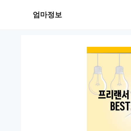
컨
텐
엄마정보
츠
로
건
너
뛰
기